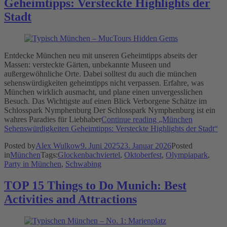
Geheimtipps: Versteckte Highlights der
Stadt
Entdecke München neu mit unseren Geheimtipps abseits der
Massen: versteckte Gärten, unbekannte Museen und
außergewöhnliche Orte. Dabei solltest du auch die münchen
sehenswürdigkeiten geheimtipps nicht verpassen. Erfahre, was
München wirklich ausmacht, und plane einen unvergesslichen
Besuch. Das Wichtigste auf einen Blick Verborgene Schätze im
Schlosspark Nymphenburg Der Schlosspark Nymphenburg ist ein
wahres Paradies für Liebhaber
Continue reading
„München
Sehenswürdigkeiten Geheimtipps: Versteckte Highlights der Stadt“
Posted by
Alex Wulkow
9. Juni 2025
23. Januar 2026
Posted
in
München
Tags:
Glockenbachviertel
,
Oktoberfest
,
Olympiapark
,
Party in München
,
Schwabing
TOP 15 Things to Do Munich: Best
Activities and Attractions