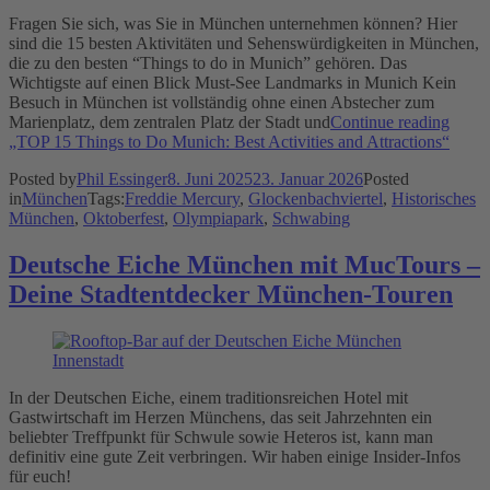
Fragen Sie sich, was Sie in München unternehmen können? Hier
sind die 15 besten Aktivitäten und Sehenswürdigkeiten in München,
die zu den besten “Things to do in Munich” gehören. Das
Wichtigste auf einen Blick Must-See Landmarks in Munich Kein
Besuch in München ist vollständig ohne einen Abstecher zum
Marienplatz, dem zentralen Platz der Stadt und
Continue reading
„TOP 15 Things to Do Munich: Best Activities and Attractions“
Posted by
Phil Essinger
8. Juni 2025
23. Januar 2026
Posted
in
München
Tags:
Freddie Mercury
,
Glockenbachviertel
,
Historisches
München
,
Oktoberfest
,
Olympiapark
,
Schwabing
Deutsche Eiche München mit MucTours –
Deine Stadtentdecker München-Touren
In der Deutschen Eiche, einem traditionsreichen Hotel mit
Gastwirtschaft im Herzen Münchens, das seit Jahrzehnten ein
beliebter Treffpunkt für Schwule sowie Heteros ist, kann man
definitiv eine gute Zeit verbringen. Wir haben einige Insider-Infos
für euch!