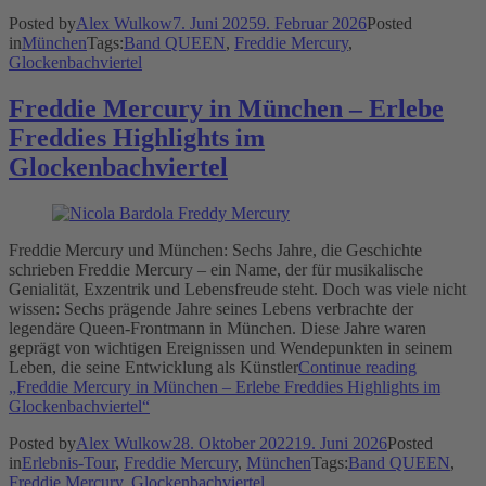
Posted by
Alex Wulkow
7. Juni 2025
9. Februar 2026
Posted
in
München
Tags:
Band QUEEN
,
Freddie Mercury
,
Glockenbachviertel
Freddie Mercury in München – Erlebe
Freddies Highlights im
Glockenbachviertel
Freddie Mercury und München: Sechs Jahre, die Geschichte
schrieben Freddie Mercury – ein Name, der für musikalische
Genialität, Exzentrik und Lebensfreude steht. Doch was viele nicht
wissen: Sechs prägende Jahre seines Lebens verbrachte der
legendäre Queen-Frontmann in München. Diese Jahre waren
geprägt von wichtigen Ereignissen und Wendepunkten in seinem
Leben, die seine Entwicklung als Künstler
Continue reading
„Freddie Mercury in München – Erlebe Freddies Highlights im
Glockenbachviertel“
Posted by
Alex Wulkow
28. Oktober 2022
19. Juni 2026
Posted
in
Erlebnis-Tour
,
Freddie Mercury
,
München
Tags:
Band QUEEN
,
Freddie Mercury
,
Glockenbachviertel