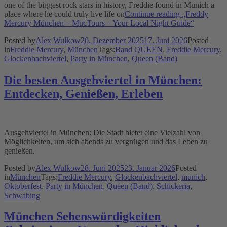
one of the biggest rock stars in history, Freddie found in Munich a
place where he could truly live life on
Continue reading
„Freddy
Mercury München – MucTours – Your Local Night Guide“
Posted by
Alex Wulkow
20. Dezember 2025
17. Juni 2026
Posted
in
Freddie Mercury
,
München
Tags:
Band QUEEN
,
Freddie Mercury
,
Glockenbachviertel
,
Party in München
,
Queen (Band)
Die besten Ausgehviertel in München:
Entdecken, Genießen, Erleben
Ausgehviertel in München: Die Stadt bietet eine Vielzahl von
Möglichkeiten, um sich abends zu vergnügen und das Leben zu
genießen.
Posted by
Alex Wulkow
28. Juni 2025
23. Januar 2026
Posted
in
München
Tags:
Freddie Mercury
,
Glockenbachviertel
,
munich
,
Oktoberfest
,
Party in München
,
Queen (Band)
,
Schickeria
,
Schwabing
München Sehenswürdigkeiten