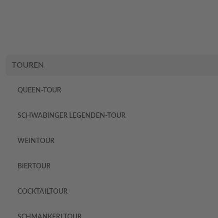
Skip to content
MucTours – Your local Guides
MucTours – Your local Guides
Open main menu
TOUREN
QUEEN-TOUR
SCHWABINGER LEGENDEN-TOUR
WEINTOUR
BIERTOUR
COCKTAILTOUR
SCHMANKERLTOUR