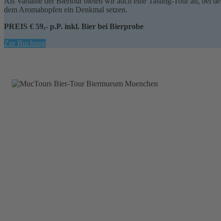
Als Variante der Biertour bieten wir auch eine Tasting-Tour an, bei d
dem Aromahopfen ein Denkmal setzen.
PREIS € 59,- p.P. inkl. Bier bei Bierprobe
Zur Buchung