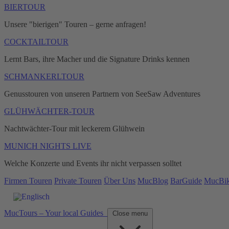
BIERTOUR
Unsere "bierigen" Touren – gerne anfragen!
COCKTAILTOUR
Lernt Bars, ihre Macher und die Signature Drinks kennen
SCHMANKERLTOUR
Genusstouren von unseren Partnern von SeeSaw Adventures
GLÜHWÄCHTER-TOUR
Nachtwächter-Tour mit leckerem Glühwein
MUNICH NIGHTS LIVE
Welche Konzerte und Events ihr nicht verpassen solltet
Firmen Touren
Private Touren
Über Uns
MucBlog
BarGuide
MucBi
MucTours – Your local Guides
Close menu