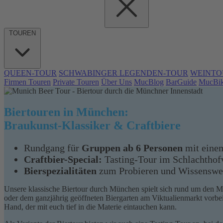
TOUREN
QUEEN-TOUR
SCHWABINGER LEGENDEN-TOUR
WEINTO
Firmen Touren
Private Touren
Über Uns
MucBlog
BarGuide
MucBi
Biertouren in München:
Braukunst-Klassiker & Craftbiere
Rundgang für
Gruppen ab 6 Personen
mit eine
Craftbier-Special:
Tasting-Tour im Schlachthofv
Bierspezialitäten
zum Probieren und Wissenswe
Unsere klassische Biertour durch München spielt sich rund um den M
oder dem ganzjährig geöffneten Biergarten am Viktualienmarkt vorbei
Hand, der mit euch tief in die Materie eintauchen kann.