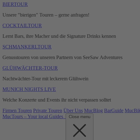
BIERTOUR
Unsere "bierigen" Touren – gerne anfragen!
COCKTAILTOUR
Lernt Bars, ihre Macher und die Signature Drinks kennen
SCHMANKERLTOUR
Genusstouren von unseren Partnern von SeeSaw Adventures
GLÜHWÄCHTER-TOUR
Nachtwächter-Tour mit leckerem Glühwein
MUNICH NIGHTS LIVE
Welche Konzerte und Events ihr nicht verpassen solltet
Firmen Touren
Private Touren
Über Uns
MucBlog
BarGuide
MucBi
MucTours – Your local Guides
Close menu