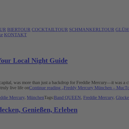
UR
BIERTOUR
COCKTAILTOUR
SCHMANKERLTOUR
GLÜH
ke
KONTAKT
our Local Night Guide
apital, was more than just a backdrop for Freddie Mercury—it was a city
ruly live life on
Continue reading
„Freddy Mercury München – MucTou
eddie Mercury
,
München
Tags:
Band QUEEN
,
Freddie Mercury
,
Glocke
decken, Genießen, Erleben