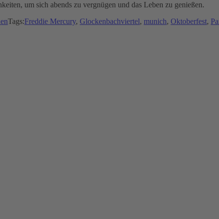
chkeiten, um sich abends zu vergnügen und das Leben zu genießen.
en
Tags:
Freddie Mercury
,
Glockenbachviertel
,
munich
,
Oktoberfest
,
Pa