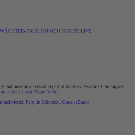
WÄCHTER-TOUR
MUNICH NIGHTS LIVE
 that became an essential part of his story. As one of the biggest
rs – Your Local Night Guide“
nbachviertel
,
Party in München
,
Queen (Band)