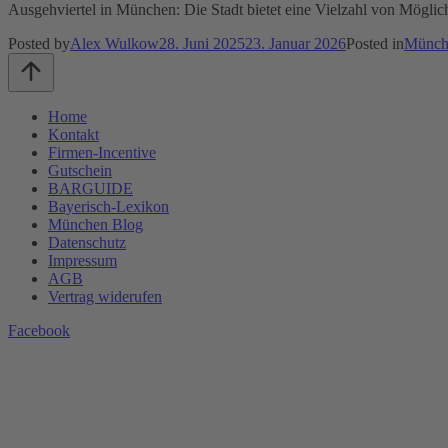
Ausgehviertel in München: Die Stadt bietet eine Vielzahl von Mögli
Posted by
Alex Wulkow
28. Juni 2025
23. Januar 2026
Posted in
Münch
Home
Kontakt
Firmen-Incentive
Gutschein
BARGUIDE
Bayerisch-Lexikon
München Blog
Datenschutz­
Impressum
AGB
Vertrag widerufen
Facebook