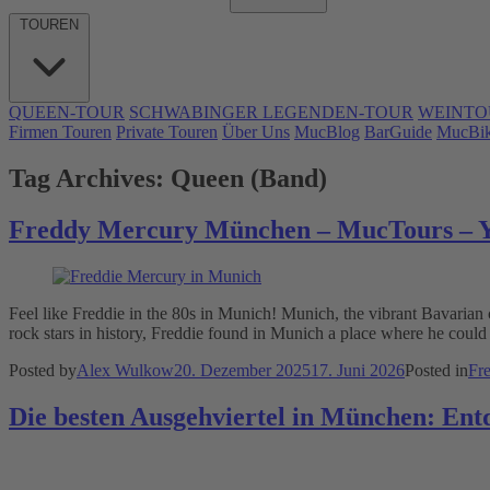
TOUREN
QUEEN-TOUR
SCHWABINGER LEGENDEN-TOUR
WEINTO
Firmen Touren
Private Touren
Über Uns
MucBlog
BarGuide
MucBi
Tag Archives:
Queen (Band)
Freddy Mercury München – MucTours – Y
Feel like Freddie in the 80s in Munich! Munich, the vibrant Bavarian c
rock stars in history, Freddie found in Munich a place where he could t
Posted by
Alex Wulkow
20. Dezember 2025
17. Juni 2026
Posted in
Fr
Die besten Ausgehviertel in München: Ent