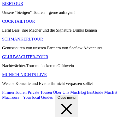
BIERTOUR
Unsere "bierigen" Touren – gerne anfragen!
COCKTAILTOUR
Lernt Bars, ihre Macher und die Signature Drinks kennen
SCHMANKERLTOUR
Genusstouren von unseren Partnern von SeeSaw Adventures
GLÜHWÄCHTER-TOUR
Nachtwächter-Tour mit leckerem Glühwein
MUNICH NIGHTS LIVE
Welche Konzerte und Events ihr nicht verpassen solltet
Firmen Touren
Private Touren
Über Uns
MucBlog
BarGuide
MucBi
MucTours – Your local Guides
Close menu