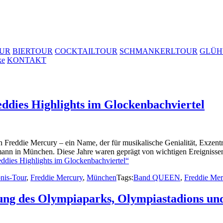
UR
BIERTOUR
COCKTAILTOUR
SCHMANKERLTOUR
GLÜH
ke
KONTAKT
ddies Highlights im Glockenbachviertel
Freddie Mercury – ein Name, der für musikalische Genialität, Exzentr
mann in München. Diese Jahre waren geprägt von wichtigen Ereignisse
ddies Highlights im Glockenbachviertel“
bnis-Tour
,
Freddie Mercury
,
München
Tags:
Band QUEEN
,
Freddie Mer
g des Olympiaparks, Olympiastadions und 