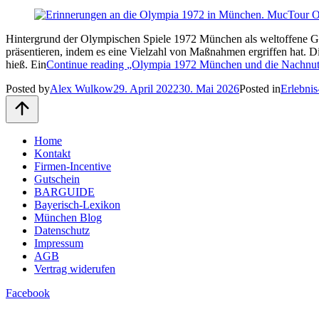
Hintergrund der Olympischen Spiele 1972 München als weltoffene Ga
präsentieren, indem es eine Vielzahl von Maßnahmen ergriffen hat. D
hieß. Ein
Continue reading
„Olympia 1972 München und die Nachnutzu
Posted by
Alex Wulkow
29. April 2022
30. Mai 2026
Posted in
Erlebnis
Home
Kontakt
Firmen-Incentive
Gutschein
BARGUIDE
Bayerisch-Lexikon
München Blog
Datenschutz­
Impressum
AGB
Vertrag widerufen
Facebook