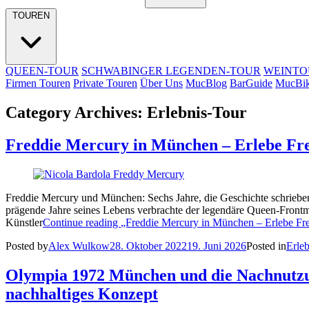
TOUREN
QUEEN-TOUR
SCHWABINGER LEGENDEN-TOUR
WEINTO
Firmen Touren
Private Touren
Über Uns
MucBlog
BarGuide
MucBi
Category Archives:
Erlebnis-Tour
Freddie Mercury in München – Erlebe Fre
Freddie Mercury und München: Sechs Jahre, die Geschichte schrieben 
prägende Jahre seines Lebens verbrachte der legendäre Queen-Front
Künstler
Continue reading
„Freddie Mercury in München – Erlebe Fre
Posted by
Alex Wulkow
28. Oktober 2022
19. Juni 2026
Posted in
Erle
Olympia 1972 München und die Nachnutzun
nachhaltiges Konzept