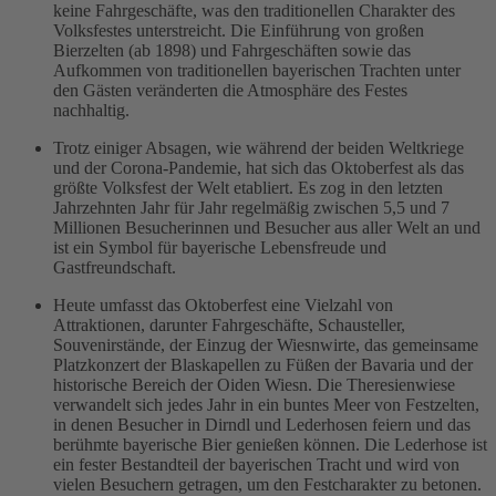
keine Fahrgeschäfte, was den traditionellen Charakter des
Volksfestes unterstreicht. Die Einführung von großen
Bierzelten (ab 1898) und Fahrgeschäften sowie das
Aufkommen von traditionellen bayerischen Trachten unter
den Gästen veränderten die Atmosphäre des Festes
nachhaltig.
Trotz einiger Absagen, wie während der beiden Weltkriege
und der Corona-Pandemie, hat sich das Oktoberfest als das
größte Volksfest der Welt etabliert. Es zog in den letzten
Jahrzehnten Jahr für Jahr regelmäßig zwischen 5,5 und 7
Millionen Besucherinnen und Besucher aus aller Welt an und
ist ein Symbol für bayerische Lebensfreude und
Gastfreundschaft.
Heute umfasst das Oktoberfest eine Vielzahl von
Attraktionen, darunter Fahrgeschäfte, Schausteller,
Souvenirstände, der Einzug der Wiesnwirte, das gemeinsame
Platzkonzert der Blaskapellen zu Füßen der Bavaria und der
historische Bereich der Oiden Wiesn. Die Theresienwiese
verwandelt sich jedes Jahr in ein buntes Meer von Festzelten,
in denen Besucher in Dirndl und Lederhosen feiern und das
berühmte bayerische Bier genießen können. Die Lederhose ist
ein fester Bestandteil der bayerischen Tracht und wird von
vielen Besuchern getragen, um den Festcharakter zu betonen.