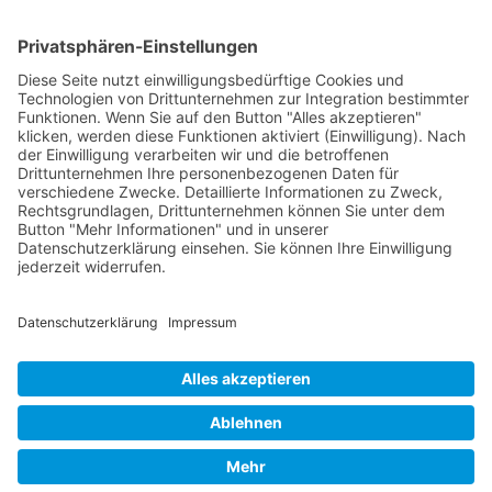
MucTours GmbH • Amalienstraße 77 • Gartenhaus • 80799
München • T 089-4613891-0