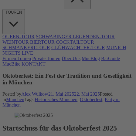
TOUREN
QUEEN-TOUR
SCHWABINGER LEGENDEN-TOUR
WEINTOUR
BIERTOUR
COCKTAILTOUR
SCHMANKERLTOUR
GLÜHWÄCHTER-TOUR
MUNICH
NIGHTS LIVE
Firmen Touren
Private Touren
Über Uns
MucBlog
BarGuide
MucBike
KONTAKT
Oktoberfest: Ein Fest der Tradition und Geselligkeit
in München
Posted by
Alex Wulkow
21. Mai 2025
22. Mai 2025
Posted
in
München
Tags:
Historisches München
,
Oktoberfest
,
Party in
München
Startschuss für das Oktoberfest 2025