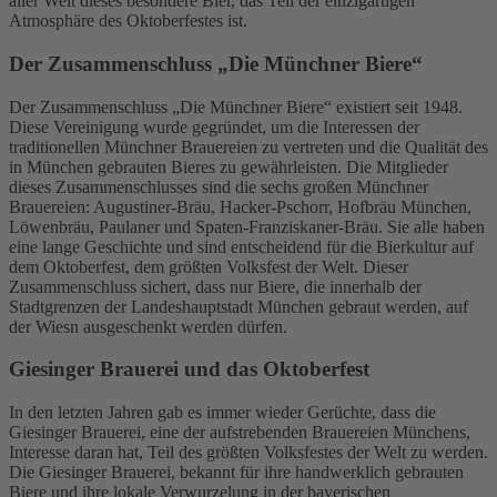
aller Welt dieses besondere Bier, das Teil der einzigartigen
Atmosphäre des Oktoberfestes ist.
Der Zusammenschluss „Die Münchner Biere“
Der Zusammenschluss „Die Münchner Biere“ existiert seit 1948.
Diese Vereinigung wurde gegründet, um die Interessen der
traditionellen Münchner Brauereien zu vertreten und die Qualität des
in München gebrauten Bieres zu gewährleisten. Die Mitglieder
dieses Zusammenschlusses sind die sechs großen Münchner
Brauereien: Augustiner-Bräu, Hacker-Pschorr, Hofbräu München,
Löwenbräu, Paulaner und Spaten-Franziskaner-Bräu. Sie alle haben
eine lange Geschichte und sind entscheidend für die Bierkultur auf
dem Oktoberfest, dem größten Volksfest der Welt. Dieser
Zusammenschluss sichert, dass nur Biere, die innerhalb der
Stadtgrenzen der Landeshauptstadt München gebraut werden, auf
der Wiesn ausgeschenkt werden dürfen.
Giesinger Brauerei und das Oktoberfest
In den letzten Jahren gab es immer wieder Gerüchte, dass die
Giesinger Brauerei, eine der aufstrebenden Brauereien Münchens,
Interesse daran hat, Teil des größten Volksfestes der Welt zu werden.
Die Giesinger Brauerei, bekannt für ihre handwerklich gebrauten
Biere und ihre lokale Verwurzelung in der bayerischen