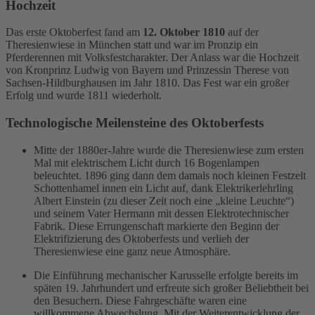
Hochzeit
Das erste Oktoberfest fand am
12. Oktober 1810
auf der
Theresienwiese in München statt und war im Pronzip ein
Pferderennen mit Volksfestcharakter.
Der Anlass war die Hochzeit
von Kronprinz Ludwig von Bayern und Prinzessin Therese von
Sachsen-Hildburghausen im Jahr 1810.
Das Fest war ein großer
Erfolg und wurde 1811 wiederholt.
Technologische Meilensteine des Oktoberfests
Mitte der 1880er-Jahre wurde die Theresienwiese zum ersten
Mal mit elektrischem Licht durch 16 Bogenlampen
beleuchtet. 1896 ging dann dem damals noch kleinen Festzelt
Schottenhamel innen ein Licht auf, dank Elektrikerlehrling
Albert Einstein (zu dieser Zeit noch eine „kleine Leuchte“)
und seinem Vater Hermann mit dessen Elektrotechnischer
Fabrik. Diese Errungenschaft markierte den Beginn der
Elektrifizierung des Oktoberfests und verlieh der
Theresienwiese eine ganz neue Atmosphäre.
Die Einführung mechanischer Karusselle erfolgte bereits im
späten 19. Jahrhundert und erfreute sich großer Beliebtheit bei
den Besuchern. Diese Fahrgeschäfte waren eine
willkommene Abwechslung. Mit der Weiterentwicklung der