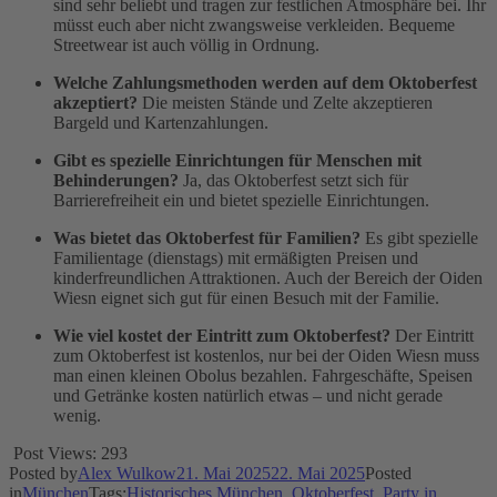
sind sehr beliebt und tragen zur festlichen Atmosphäre bei. Ihr
müsst euch aber nicht zwangsweise verkleiden. Bequeme
Streetwear ist auch völlig in Ordnung.
Welche Zahlungsmethoden werden auf dem Oktoberfest
akzeptiert?
Die meisten Stände und Zelte akzeptieren
Bargeld und Kartenzahlungen.
Gibt es spezielle Einrichtungen für Menschen mit
Behinderungen?
Ja, das Oktoberfest setzt sich für
Barrierefreiheit ein und bietet spezielle Einrichtungen.
Was bietet das Oktoberfest für Familien?
Es gibt spezielle
Familientage (dienstags) mit ermäßigten Preisen und
kinderfreundlichen Attraktionen. Auch der Bereich der Oiden
Wiesn eignet sich gut für einen Besuch mit der Familie.
Wie viel kostet der Eintritt zum Oktoberfest?
Der Eintritt
zum Oktoberfest ist kostenlos, nur bei der Oiden Wiesn muss
man einen kleinen Obolus bezahlen. Fahrgeschäfte, Speisen
und Getränke kosten natürlich etwas – und nicht gerade
wenig.
Post Views:
293
Posted by
Alex Wulkow
21. Mai 2025
22. Mai 2025
Posted
in
München
Tags:
Historisches München
,
Oktoberfest
,
Party in