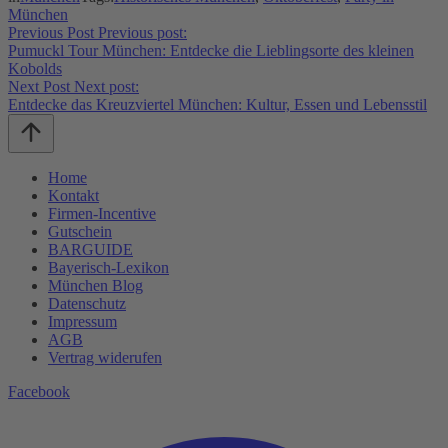
München
Beitragsnavigation
Previous Post
Previous post:
Pumuckl Tour München: Entdecke die Lieblingsorte des kleinen
Kobolds
Next Post
Next post:
Entdecke das Kreuzviertel München: Kultur, Essen und Lebensstil
Home
Kontakt
Firmen-Incentive
Gutschein
BARGUIDE
Bayerisch-Lexikon
München Blog
Datenschutz­
Impressum
AGB
Vertrag widerufen
Facebook