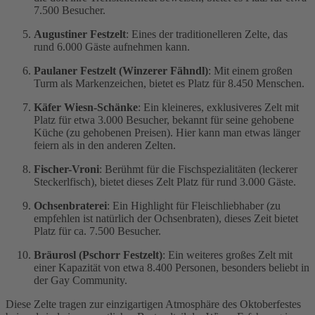
7.500 Besucher.
Augustiner Festzelt
: Eines der traditionelleren Zelte, das
rund 6.000 Gäste aufnehmen kann.
Paulaner Festzelt (Winzerer Fähndl)
: Mit einem großen
Turm als Markenzeichen, bietet es Platz für 8.450 Menschen.
Käfer Wiesn-Schänke
: Ein kleineres, exklusiveres Zelt mit
Platz für etwa 3.000 Besucher, bekannt für seine gehobene
Küche (zu gehobenen Preisen). Hier kann man etwas länger
feiern als in den anderen Zelten.
Fischer-Vroni
: Berühmt für die Fischspezialitäten (leckerer
Steckerlfisch), bietet dieses Zelt Platz für rund 3.000 Gäste.
Ochsenbraterei
: Ein Highlight für Fleischliebhaber (zu
empfehlen ist natürlich der Ochsenbraten), dieses Zeit bietet
Platz für ca. 7.500 Besucher.
Bräurosl (Pschorr Festzelt)
: Ein weiteres großes Zelt mit
einer Kapazität von etwa 8.400 Person
en, besonders beliebt
in
der Gay Community.
Diese Zelte tragen zur einzigartigen Atmosphäre des Oktoberfestes