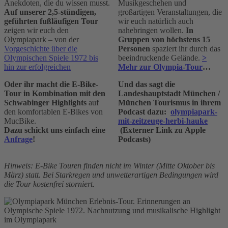
Anekdoten, die du wissen musst.
Musikgeschehen und
Auf unserer 2,5-stündigen,
großartigen Veranstaltungen, die
geführten fußläufigen Tour
wir euch natürlich auch
zeigen wir euch den
nahebringen wollen.
In
Olympiapark – von der
Gruppen von höchstens 15
Vorgeschichte über die
Personen
spaziert ihr durch das
Olympischen Spiele 1972 bis
beeindruckende Gelände.
>
hin zur erfolgreichen
Mehr zur Olympia-Tour
…
Oder ihr macht die E-Bike-
Und das sagt die
Tour in Kombination mit den
Landeshauptstadt München /
Schwabinger Highlights
auf
München Tourismus in ihrem
den komfortablen E-Bikes von
Podcast dazu:
olympiapark-
MucBike.
mit-zeitzeuge-herbi-hauke
Dazu schickt uns einfach eine
(Externer Link zu Apple
Anfrage
!
Podcasts)
Hinweis: E-Bike Touren finden nicht im Winter (Mitte Oktober bis
März) statt. Bei Starkregen und unwetterartigen Bedingungen wird
die Tour kostenfrei storniert.