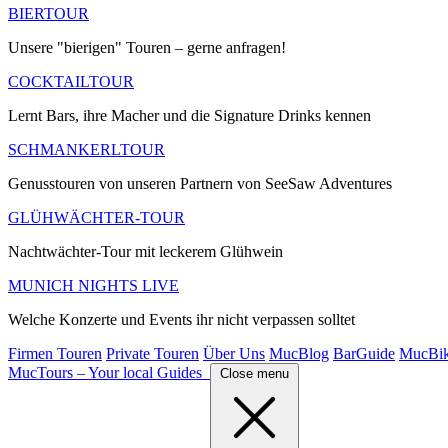
BIERTOUR
Unsere "bierigen" Touren – gerne anfragen!
COCKTAILTOUR
Lernt Bars, ihre Macher und die Signature Drinks kennen
SCHMANKERLTOUR
Genusstouren von unseren Partnern von SeeSaw Adventures
GLÜHWÄCHTER-TOUR
Nachtwächter-Tour mit leckerem Glühwein
MUNICH NIGHTS LIVE
Welche Konzerte und Events ihr nicht verpassen solltet
Firmen Touren
Private Touren
Über Uns
MucBlog
BarGuide
MucBi
MucTours – Your local Guides
Close menu