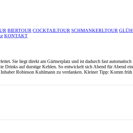
UR
BIERTOUR
COCKTAILTOUR
SCHMANKERLTOUR
GLÜH
ke
KONTAKT
leitet. Sie liegt direkt am Gärtnerplatz und ist dadurch fast automatisc
xte Drinks auf durstige Kehlen. So entwickelt sich Abend für Abend ein 
m Inhaber Robinson Kuhlmann zu verdanken. Kleiner Tipp: Komm früh un