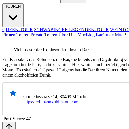
TOUREN
QUEEN-TOUR
SCHWABINGER LEGENDEN-TOUR
WEINTO
Firmen Touren
Private Touren
Über Uns
MucBlog
BarGuide
MucBi
Viel los vor der Robinson Kuhlmann Bar
Ein Klassiker: das Robinson, die Bar, die bereits zum Daydrinking ver
Lage, um in die Partynacht zu starten. Hier warten auch perfekt gemi
Motto „Es eskaliert eh“ passt. Übrigens hat die Bar ihren Namen de
einem alkoholfreien Drink.
Corneliusstraße 14, 80469 München
https://robinsonkuhlmann.com/
Post Views:
47