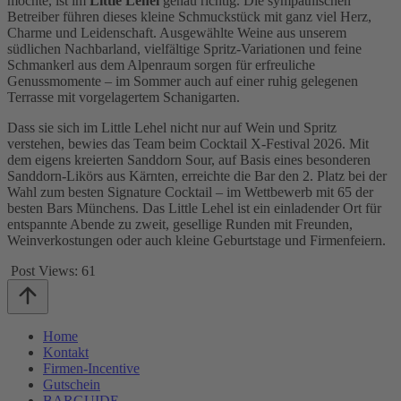
möchte, ist im
Little Lehel
genau richtig. Die sympathischen
Betreiber führen dieses kleine Schmuckstück mit ganz viel Herz,
Charme und Leidenschaft. Ausgewählte Weine aus unserem
südlichen Nachbarland, vielfältige Spritz-Variationen und feine
Schmankerl aus dem Alpenraum sorgen für erfreuliche
Genussmomente – im Sommer auch auf einer ruhig gelegenen
Terrasse mit vorgelagertem Schanigarten.
Dass sie sich im Little Lehel nicht nur auf Wein und Spritz
verstehen, bewies das Team beim Cocktail X-Festival 2026. Mit
dem eigens kreierten Sanddorn Sour, auf Basis eines besonderen
Sanddorn-Likörs aus Kärnten, erreichte die Bar den 2. Platz bei der
Wahl zum besten Signature Cocktail – im Wettbewerb mit 65 der
besten Bars Münchens. Das Little Lehel ist ein einladender Ort für
entspannte Abende zu zweit, gesellige Runden mit Freunden,
Weinverkostungen oder auch kleine Geburtstage und Firmenfeiern.
Post Views:
61
Home
Kontakt
Firmen-Incentive
Gutschein
BARGUIDE